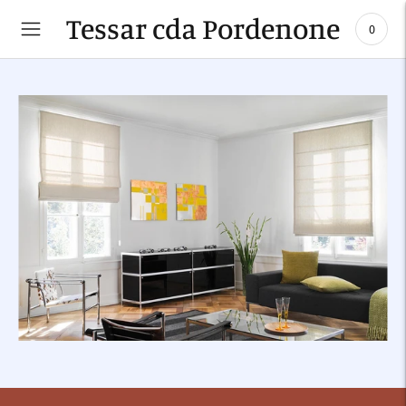
Tessar cda Pordenone
0
Aggiungere
un