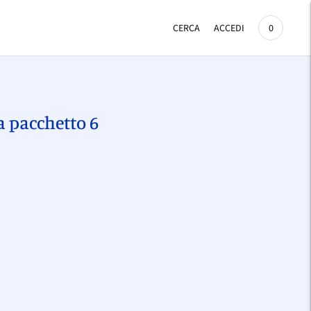
CERCA
ACCEDI
0
a pacchetto 6
Aggiungere
un
prodotto
l
arrello...