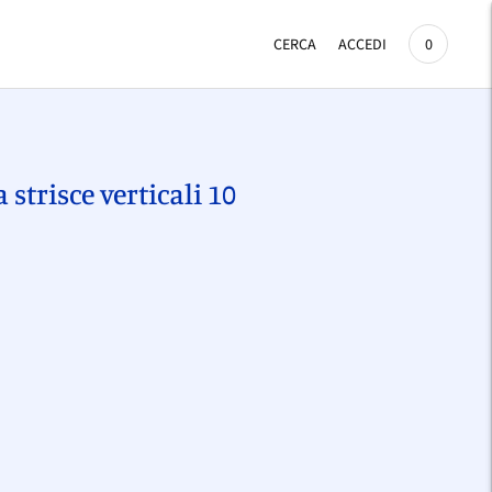
CERCA
ACCEDI
0
a strisce verticali 10
Aggiungere
un
prodotto
l
arrello...