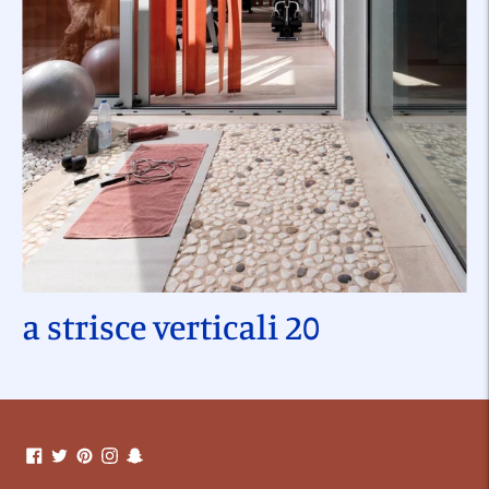
a strisce verticali 20
Aggiungere
un
prodotto
al