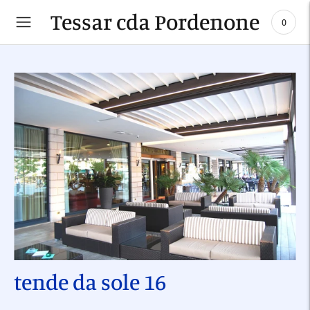
Tessar cda Pordenone
0
tende da sole 16
Aggiungere