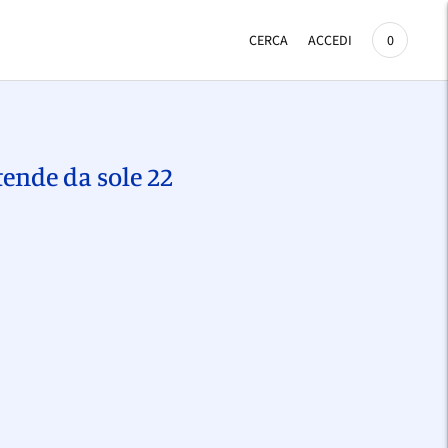
CERCA
ACCEDI
0
tende da sole 22
Aggiungere
un
prodotto
l
arrello...