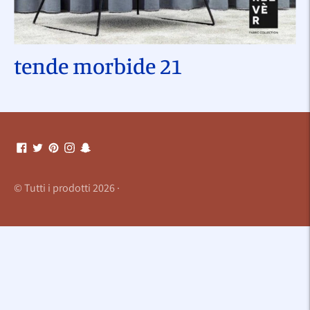
tende morbide 21
Aggiungere
un
prodotto
al
carrello...
© Tutti i prodotti 2026 ·