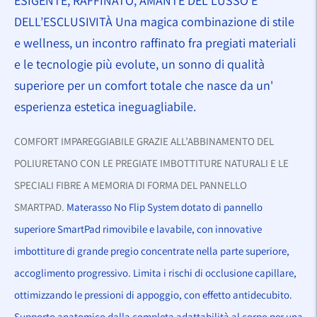
ESIGENTE, RAFFINATO, AMANTE DEL LUSSO E
DELL’ESCLUSIVITÀ Una magica combinazione di stile
e wellness, un incontro raffinato fra pregiati materiali
e le tecnologie più evolute, un sonno di qualità
superiore per un comfort totale che nasce da un'
esperienza estetica ineguagliabile.
COMFORT IMPAREGGIABILE GRAZIE ALL’ABBINAMENTO DEL
POLIURETANO CON LE PREGIATE IMBOTTITURE NATURALI E LE
SPECIALI FIBRE A MEMORIA DI FORMA DEL PANNELLO
SMARTPAD.
Materasso No Flip System dotato di pannello
superiore SmartPad rimovibile e lavabile, con innovative
imbottiture di grande pregio concentrate nella parte superiore,
accoglimento progressivo. Limita i rischi di occlusione capillare,
ottimizzando le pressioni di appoggio, con effetto antidecubito.
Supporto anatomico dalla completa adattabilità al corpo per una