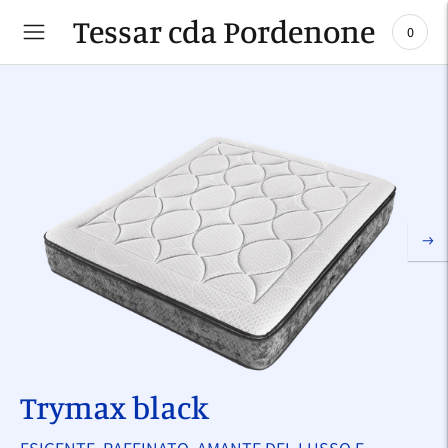
Tessar cda Pordenone
0
Trymax black